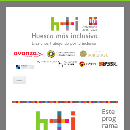
Cambiar
navegación
ÁREAS DE TRABAJO
Empleo
≡
Este
prog
rama