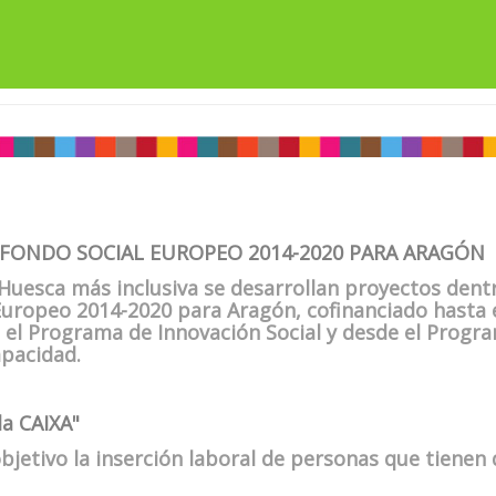
FONDO SOCIAL EUROPEO 2014-2020 PARA ARAGÓN
Huesca más inclusiva se desarrollan proyectos den
Europeo 2014-2020 para Aragón, cofinanciado hasta e
 el Programa de Innovación Social y desde el Progra
apacidad.
a CAIXA"
etivo la inserción laboral de personas que tienen d