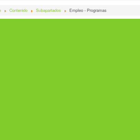
o
Contenido
Subapartados
Empleo - Programas