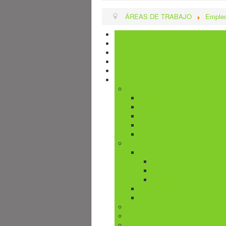
ÁREAS DE TRABAJO
Emple
INICIO
QUÉ ES H+I
PUBLICACIONES
VIDEOS
CONTACTO
ÁREAS DE TRABAJO
Accesibilidad Universal
Accesibilidad vía pública
Sensibilización
Innovación tecnológica
Turismo accesible
Proyecto Salud Accesible
Participación social
Gastronomía inclusiva
Disfagia
Guía sobre disfagia
Recetario Texturizados
Creatividad
Solidaridad
Voluntariado
Apoyo al movimiento asociativo
Apoyo a familias