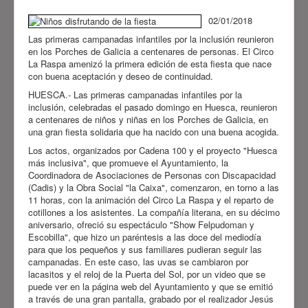
está promovido por el
Ayuntamiento de Huesca
, la
02/01/2018
Fundación “la Caixa
”, el
Gobierno
Las primeras campanadas infantiles por la inclusión reunieron
de Aragón
, la
Diputación Provincial
en los Porches de Galicia a centenares de personas. El Circo
La Raspa amenizó la primera edición de esta fiesta que nace
de Huesca
, la
Comarca de
con buena aceptación y deseo de continuidad.
Sobrarbe
, el
Ayuntamiento de
HUESCA.- Las primeras campanadas infantiles por la
Sabiñánigo
y
CADIS Huesca
y
inclusión, celebradas el pasado domingo en Huesca, reunieron
cuenta con la colaboración de
a centenares de niños y niñas en los Porches de Galicia, en
una gran fiesta solidaria que ha nacido con una buena acogida.
Avanza
. Pretende conseguir
avances significativos en la
Los actos, organizados por Cadena 100 y el proyecto "Huesca
más inclusiva", que promueve el Ayuntamiento, la
inclusión de las personas con
Coordinadora de Asociaciones de Personas con Discapacidad
discapacidad y/o dependencia.
(Cadis) y la Obra Social "la Caixa", comenzaron, en torno a las
11 horas, con la animación del Circo La Raspa y el reparto de
Ver más
cotillones a los asistentes. La compañía literana, en su décimo
aniversario, ofreció su espectáculo "Show Felpudoman y
Escobilla", que hizo un paréntesis a las doce del mediodía
para que los pequeños y sus familiares pudieran seguir las
campanadas. En este caso, las uvas se cambiaron por
lacasitos y el reloj de la Puerta del Sol, por un video que se
puede ver en la página web del Ayuntamiento y que se emitió
a través de una gran pantalla, grabado por el realizador Jesús