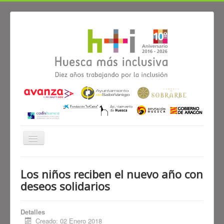
Cambiar
navegación
≡
Los niños reciben el nuevo año con
deseos solidarios
Noticias
Alianzas
Participa
Diagnóstico
Detalles
El proyecto Huesca más inclusiva
Creado: 02 Enero 2018