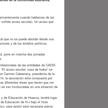
alarmantemente cuando hablamos de los
r sufrido acoso escolar). Un acoso que
n tal que no se puede abordar desde una
ciones y de los ámbitos políticos,
dad, pone en marcha dos jornadas
na.
 profesionales de las entidades de CADIS
 “El acoso escolar, cosa de todos” se
por Carmen Cabestany, presidenta de la
0, la asociación está compuesta por
las diferentes áreas que tienen que ver
e se ven involucradas en una situación de
s y de Educación de Huesca, tendrá lugar
de Educación de H+i bajo el título
ico, para asistir será necesaria previa