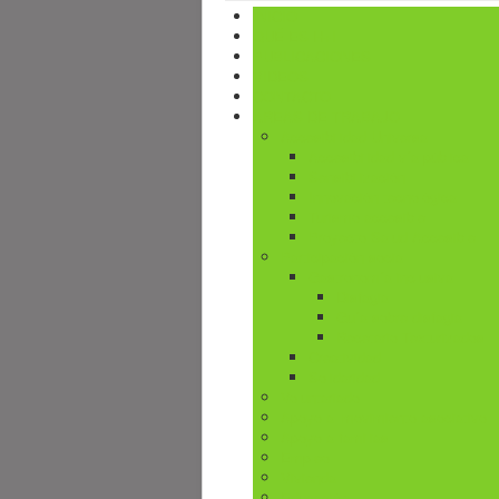
INICIO
QUÉ ES H+I
PUBLICACIONES
VIDEOS
CONTACTO
ÁREAS DE TRABAJO
Accesibilidad Universal
Accesibilidad vía pública
Sensibilización
Innovación tecnológica
Turismo accesible
Proyecto Salud Accesible
Participación social
Gastronomía inclusiva
Disfagia
Guía sobre disfagia
Recetario Texturizados
Creatividad
Solidaridad
Voluntariado
Apoyo al movimiento asociativo
Apoyo a familias
Empleo
Vivienda
Educación