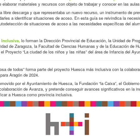
de elaborar materiales y recursos con objeto de trabajar y conocer en las aulas
a libre descarga y que representaba un nuevo recurso, un instrumento de pre
arles a identificar situaciones de acoso. En esta guía se reivindica la necesid
utodetección de situaciones de acoso a las necesidades específicas del alu
Inclusiva,
lo forman la Dirección Provincial de Educación, la Unidad de Prog
sidad de Zaragoza, la Facultad de Ciencias Humanas y de la Educación de Hu
el Proyecto “La ciudad de los niños y las niñas” del área de Infancia del Ay
, cosa de todos” forma parte del proyecto Huesca más inclusiva con la colabor
 para Aragón de 2024.
movido por el Ayuntamiento de Huesca, la Fundación “la Caixa”, el Gobierno 
laboración de Avanza, y pretende conseguir avances significativos en la in
ificar a Huesca como provincia inclusiva.