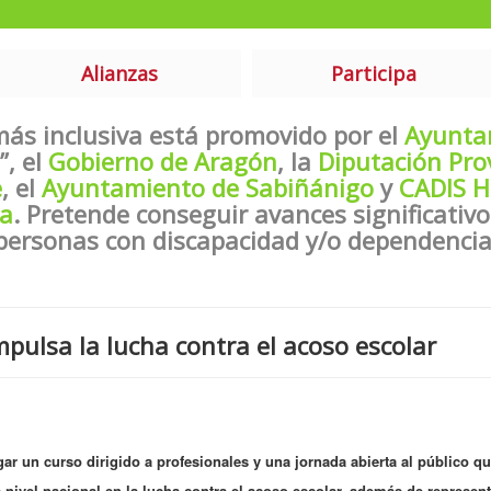
Alianzas
Participa
más inclusiva está promovido por el
Ayunta
”, el
Gobierno de Aragón
, la
Diputación Pro
e
, el
Ayuntamiento de Sabiñánigo
y
CADIS H
a
. Pretende conseguir avances significativo
personas con discapacidad y/o dependencia
pulsa la lucha contra el acoso escolar
ar un curso dirigido a profesionales y una jornada abierta al público qu
 nivel nacional en la lucha contra el acoso escolar, además de represen