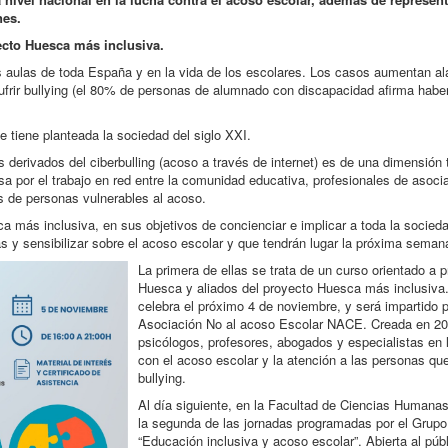
nes.
ecto Huesca más inclusiva.
s aulas de toda España y en la vida de los escolares. Los casos aumentan 
frir bullying (el 80% de personas de alumnado con discapacidad afirma habe
 tiene planteada la sociedad del siglo XXI.
s derivados del ciberbulling (acoso a través de internet) es de una dimensió
a por el trabajo en red entre la comunidad educativa, profesionales de asocia
os de personas vulnerables al acoso.
 más inclusiva, en sus objetivos de concienciar e implicar a toda la socie
as y sensibilizar sobre el acoso escolar y que tendrán lugar la próxima sema
La primera de ellas se trata de un curso orientado a
Huesca y aliados del proyecto Huesca más inclusiva.
celebra el próximo 4 de noviembre, y será impartido 
Asociación No al acoso Escolar NACE. Creada en 201
psicólogos, profesores, abogados y especialistas en 
con el acoso escolar y la atención a las personas qu
bullying.
Al día siguiente, en la Facultad de Ciencias Humana
la segunda de las jornadas programadas por el Grupo 
“Educación inclusiva y acoso escolar”. Abierta al públ