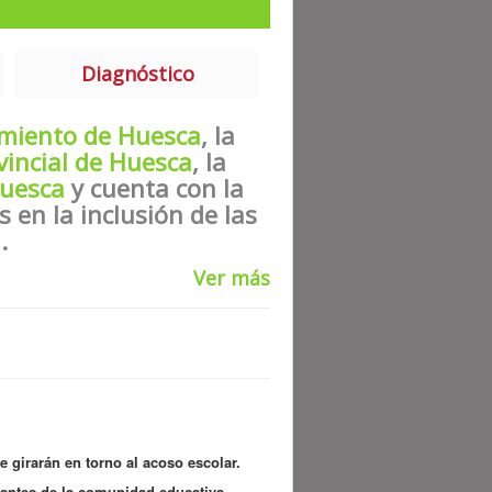
Diagnóstico
miento de Huesca
, la
vincial de Huesca
, la
uesca
y cuenta con la
s en la inclusión de las
.
Ver más
e girarán en torno al acoso escolar.
tantes de la comunidad educativa,