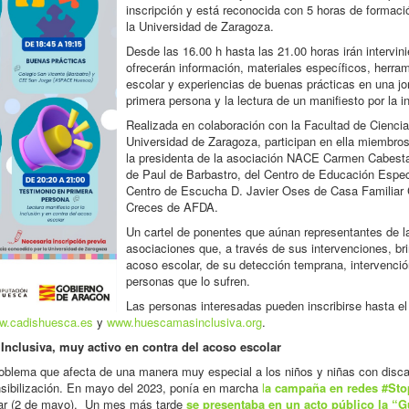
inscripción y está reconocida con 5 horas de formaci
la Universidad de Zaragoza.
Desde las 16.00 h hasta las 21.00 horas irán intervin
ofrecerán información, materiales específicos, herram
escolar y experiencias de buenas prácticas en una jo
primera persona y la lectura de un manifiesto por la i
Realizada en colaboración con la Facultad de Cienc
Universidad de Zaragoza, participan en ella miembr
la presidenta de la asociación NACE Carmen Cabesta
de Paul de Barbastro, del Centro de Educación Esp
Centro de Escucha D. Javier Oses de Casa Familiar
Creces de AFDA.
Un cartel de ponentes que aúnan representantes de l
asociaciones que, a través de sus intervenciones, b
acoso escolar, de su detección temprana, intervenci
personas que lo sufren.
Las personas interesadas pueden inscribirse hasta el
w.cadishuesca.es
y
www.huescamasinclusiva.org
.
nclusiva, muy activo en contra del acoso escolar
problema que afecta de una manera muy especial a los niños y niñas con disc
ensibilización. En mayo del 2023, ponía en marcha
l
a campaña en redes #St
olar (2 de mayo). Un mes más tarde
se presentaba en un acto público la “Gu