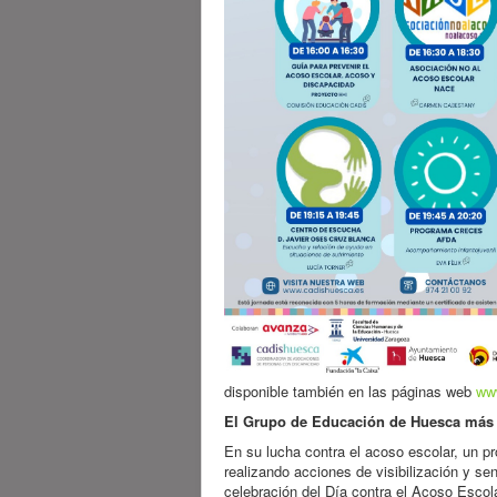
disponible también en las páginas web
ww
El Grupo de Educación de Huesca más I
En su lucha contra el acoso escolar, un 
realizando acciones de visibilización y s
celebración del Día contra el Acoso Esc