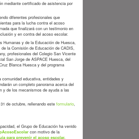
ón mediante certificado de asistencia por
iendo diferentes profesionales que
ientas para la lucha contra el acoso
rnada que finalizará con un testimonio en
nclusión y en contra del acoso escolar.
ias Humanas y de la Educación de Huesca,
os de la Comisión de Educación de CADIS,
ny, profesionales del Colegio San Vicente
ecial San Jorge de ASPACE Huesca, del
 Cruz Blanca Huesca y del programa
a comunidad educativa, entidades y
rindarán un completo panorama acerca del
ón y de los mecanismos de ayuda a las
 31 de octubre, rellenando este
formulario
,
apacidad, el Grupo de Educación ha venido
opAcosoEscolar
con motivo de la
ía para prevenir el acoso escolar.