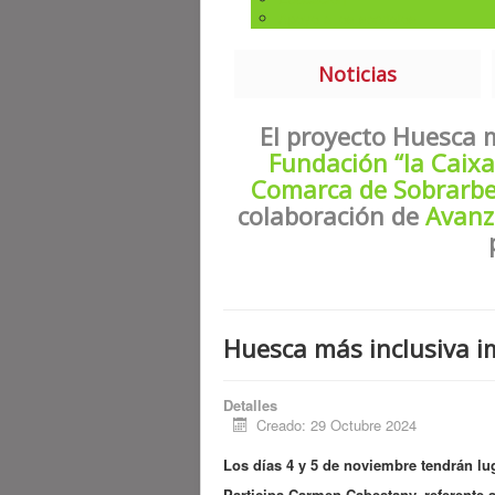
Apoyo a los servicios
Noticias
El proyecto Huesca 
Fundación “la Caixa
Comarca de Sobrarb
colaboración de
Avanz
Huesca más inclusiva im
Detalles
Creado: 29 Octubre 2024
Los días 4 y 5 de noviembre tendrán lug
Participa Carmen Cabestany, referente a