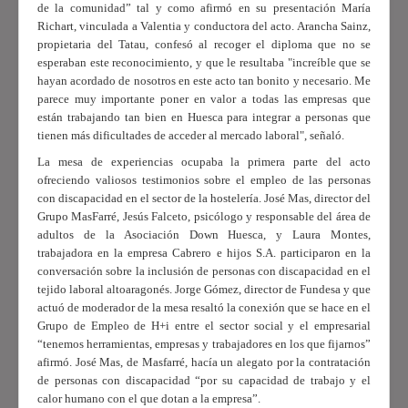
de la comunidad” tal y como afirmó en su presentación María
Richart, vinculada a Valentia y conductora del acto. Arancha Sainz,
propietaria del Tatau, confesó al recoger el diploma que no se
esperaban este reconocimiento, y que le resultaba "increíble que se
hayan acordado de nosotros en este acto tan bonito y necesario. Me
parece muy importante poner en valor a todas las empresas que
están trabajando tan bien en Huesca para integrar a personas que
tienen más dificultades de acceder al mercado laboral", señaló.
La mesa de experiencias ocupaba la primera parte del acto
ofreciendo valiosos testimonios sobre el empleo de las personas
con discapacidad en el sector de la hostelería. José Mas, director del
Grupo MasFarré, Jesús Falceto, psicólogo y responsable del área de
adultos de la Asociación Down Huesca, y Laura Montes,
trabajadora en la empresa Cabrero e hijos S.A. participaron en la
conversación sobre la inclusión de personas con discapacidad en el
tejido laboral altoaragonés. Jorge Gómez, director de Fundesa y que
actuó de moderador de la mesa resaltó la conexión que se hace en el
Grupo de Empleo de H+i entre el sector social y el empresarial
“tenemos herramientas, empresas y trabajadores en los que fijarnos”
afirmó. José
Mas, de Masfarré, hacía un alegato por la contratación
de personas con discapacidad “por su capacidad de trabajo y el
calor humano con el que dotan a la empresa”.