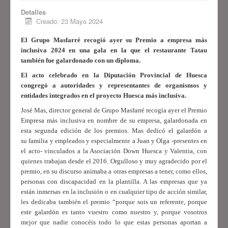
está promovido por el
Detalles
Ayuntamiento de Huesca
, la
Creado: 23 Mayo 2024
Fundación “la Caixa
”, el
Gobierno
de Aragón
, la
Diputación Provincial
El Grupo Masfarré recogió ayer su Premio a empresa más
de Huesca
, la
Comarca de
inclusiva 2024 en una gala en la que el restaurante Tatau
Sobrarbe
, el
Ayuntamiento de
también fue galardonado con un diploma.
Sabiñánigo
y
CADIS Huesca
y
El acto celebrado en la Diputación Provincial de Huesca
cuenta con la colaboración de
congregó a autoridades y representantes de organismos y
entidades integrados en el proyecto Huesca más inclusiva.
Avanza
. Pretende conseguir
avances significativos en la
José
Mas, director general de Grupo Masfarré recogía ayer el Premio
Empresa más inclusiva en nombre de su empresa, galardonada en
inclusión de las personas con
esta segunda edición de los premios. Mas dedicó el galardón a
discapacidad y/o dependencia.
su familia y empleados y especialmente a Juan y Olga -presentes en
el acto- vinculados a la Asociación Down Huesca
y Valentia, con
Ver más
quienes trabajan desde el 2016. Orgulloso y muy agradecido por el
premio, en su discurso animaba a otras empresas a tener, como ellos,
personas con discapacidad en la plantilla. A las empresas que ya
están inmersas en la inclusión o en cualquier tipo de acción similar,
les dedicaba también el premio “porque sois un referente, porque
este galardón es tanto vuestro como nuestro y, porque vosotros
mejor que nadie conocéis todo lo que estas personas aportan a