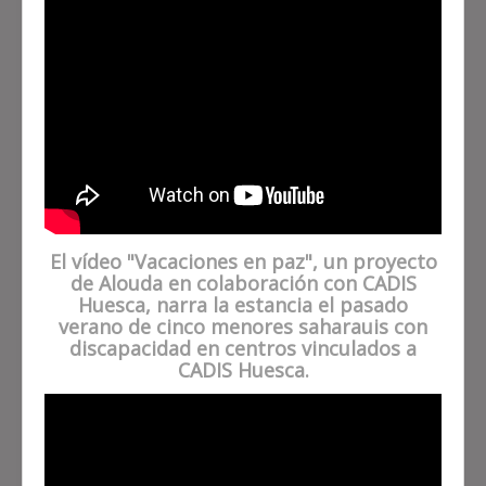
El vídeo "Vacaciones en paz", un proyecto
de Alouda en colaboración con CADIS
Huesca, narra la estancia el pasado
verano de cinco menores saharauis con
discapacidad en centros vinculados a
CADIS Huesca.