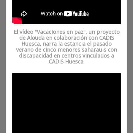
El vídeo "Vacaciones en paz", un proyecto
de Alouda en colaboración con CADIS
Huesca, narra la estancia el pasado
verano de cinco menores saharauis con
discapacidad en centros vinculados a
CADIS Huesca.